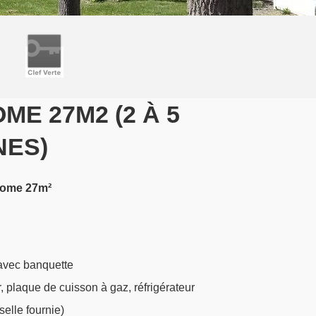
ME 27M2 (2 À 5
ES)
-home 27m²
avec banquette
, plaque de cuisson à gaz, réfrigérateur
elle fournie)