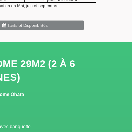
otion en Mai, juin et septembre
Tarifs et Disponibilités
ME 29M2 (2 À 6
ES)
-home Ohara
avec banquette