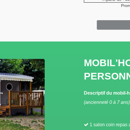
Prom
MOBIL'HO
PERSONN
Descriptif du mobil
(ancienneté 0 à 7 ans)
1 salon coin repas 