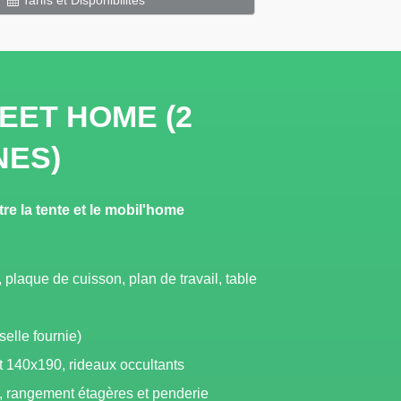
Tarifs et Disponibilités
ET HOME (2
ES)
e la tente et le mobil'home
, plaque de cuisson, plan de travail, table
elle fournie)
t 140x190, rideaux occultants
s, rangement étagères et penderie