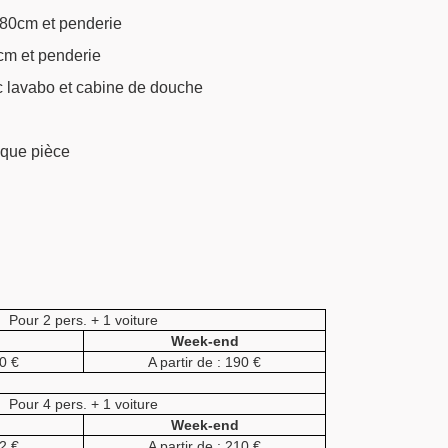
 80cm et penderie
cm et penderie
c lavabo et cabine de douche
que pièce
Pour 2 pers. + 1 voiture
Week-end
90 €
A partir de : 190 €
Pour 4 pers. + 1 voiture
Week-end
32 €
A partir de : 210 €